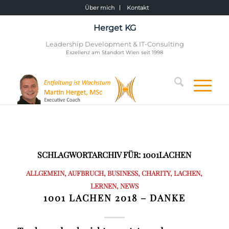
Über mich
Kontakt
Herget KG
Leadership Development & IT-Consulting
Exzellenz am Standort Wien seit 1998
SCHLAGWORTARCHIV FÜR:
1001LACHEN
ALLGEMEIN
,
AUFBRUCH
,
BUSINESS
,
CHARITY
,
LACHEN
,
LERNEN
,
NEWS
1001 LACHEN 2018 – DANKE