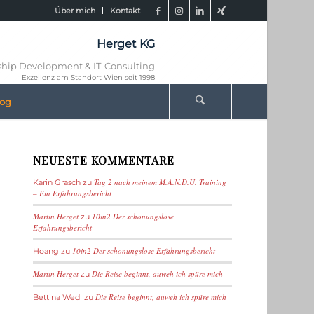
Über mich
Kontakt
Herget KG
hip Development & IT-Consulting
Exzellenz am Standort Wien seit 1998
log
NEUESTE KOMMENTARE
Tag 2 nach meinem M.A.N.D.U. Training
Karin Grasch
zu
– Ein Erfahrungsbericht
Martin Herget
10in2 Der schonungslose
zu
Erfahrungsbericht
10in2 Der schonungslose Erfahrungsbericht
Hoang
zu
Martin Herget
Die Reise beginnt, auweh ich spüre mich
zu
Die Reise beginnt, auweh ich spüre mich
Bettina Wedl
zu