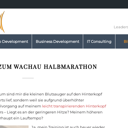
Leaders
p Development
Business Development
IT Consulting
B
S ZUM WACHAU HALBMARATHON
n
rum sind mir die kleinen Blutsauger auf den Hinterkopf
rts lief, sondern weil sie aufgrund überhöhter
olvorgang auf meinem
leicht transpirierenden Hinterkopf
ders – Liegt es an der geringeren Hitze? Meinem höheren
erhaupt ein Lauftempo?
Ja, mein Training ist auch heuer wieder