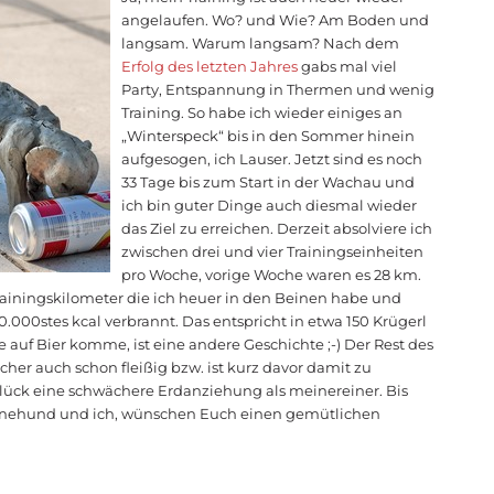
angelaufen. Wo? und Wie? Am Boden und
langsam. Warum langsam? Nach dem
Erfolg des letzten Jahres
gabs mal viel
Party, Entspannung in Thermen und wenig
Training. So habe ich wieder einiges an
„Winterspeck“ bis in den Sommer hinein
aufgesogen, ich Lauser. Jetzt sind es noch
33 Tage bis zum Start in der Wachau und
ich bin guter Dinge auch diesmal wieder
das Ziel zu erreichen. Derzeit absolviere ich
zwischen drei und vier Trainingseinheiten
pro Woche, vorige Woche waren es 28 km.
Trainingskilometer die ich heuer in den Beinen habe und
.000stes kcal verbrannt. Das entspricht in etwa 150 Krügerl
e auf Bier komme, ist eine andere Geschichte ;-) Der Rest des
icher auch schon fleißig bzw. ist kurz davor damit zu
lück eine schwächere Erdanziehung als meinereiner. Bis
einehund und ich, wünschen Euch einen gemütlichen