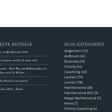
ESTE BEITRÄGE
BLOG KATEGORIEN
Allgemein
(111)
s zu Marillenwind 2019
Aufbruch
(61)
se beginnt, auweh ich spüre mich
Business
(19)
Charity
(14)
nwind – Mein Weg zum Halbmarathon in
Coaching
(46)
chau noch 24 Wochen
Lachen
(79)
ber Herzlich war gestern
Lernen
(78)
Marillenwind
(38)
achen 2018 – Danke
Marillenwind 2011
(9)
Mega Marillenwind
(11)
News
(7)
Online Coaching
(4)